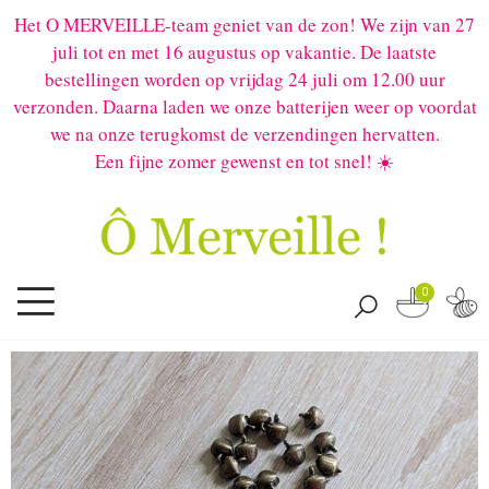
Het O MERVEILLE-team geniet van de zon! We zijn van 27
juli tot en met 16 augustus op vakantie. De laatste
bestellingen worden op vrijdag 24 juli om 12.00 uur
verzonden. Daarna laden we onze batterijen weer op voordat
we na onze terugkomst de verzendingen hervatten.
Een fijne zomer gewenst en tot snel! ☀️
0