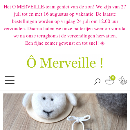
Het O MERVEILLE-team geniet van de zon! We zijn van 27
juli tot en met 16 augustus op vakantie. De laatste
bestellingen worden op vrijdag 24 juli om 12.00 uur
verzonden. Daarna laden we onze batterijen weer op voordat
we na onze terugkomst de verzendingen hervatten.
Een fijne zomer gewenst en tot snel! ☀️
0