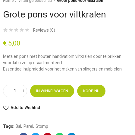
Home
Vilten gereedschap
Grote pons voor viltkralen
Grote pons voor viltkralen
Reviews (
0
)
€ 5,00
Metalen pons met houten handvat om viltkralen door te prikken
voordat u ze op draad monteert.
Essentieel hulpmiddel voor het maken van slingers en mobielen.
IN WINKELWAGEN
KOOP NU
Add to Wishlist
Tags:
Bal
Parel
Stomp