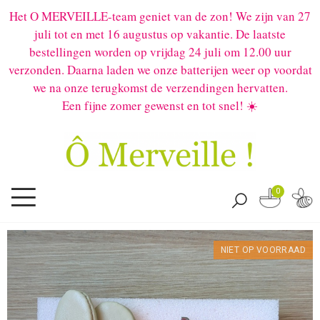
Het O MERVEILLE-team geniet van de zon! We zijn van 27
juli tot en met 16 augustus op vakantie. De laatste
bestellingen worden op vrijdag 24 juli om 12.00 uur
verzonden. Daarna laden we onze batterijen weer op voordat
we na onze terugkomst de verzendingen hervatten.
Een fijne zomer gewenst en tot snel! ☀️
0
NIET OP VOORRAAD