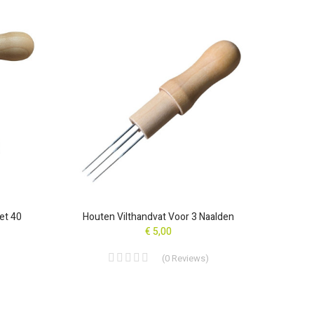
EDITION
et 40
Houten Vilthandvat Voor 3 Naalden
€ 5,00
(
0
Reviews
)