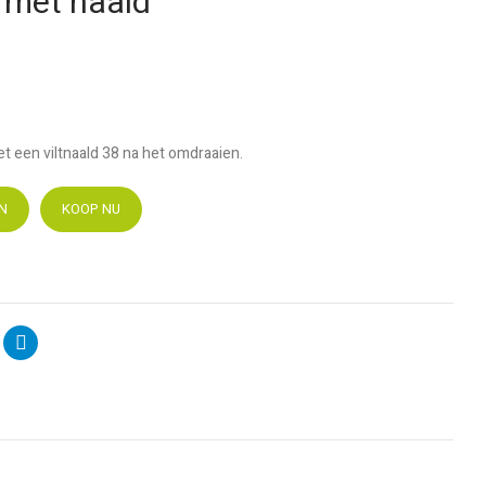
t met naald
met een viltnaald 38 na het omdraaien.
N
KOOP NU