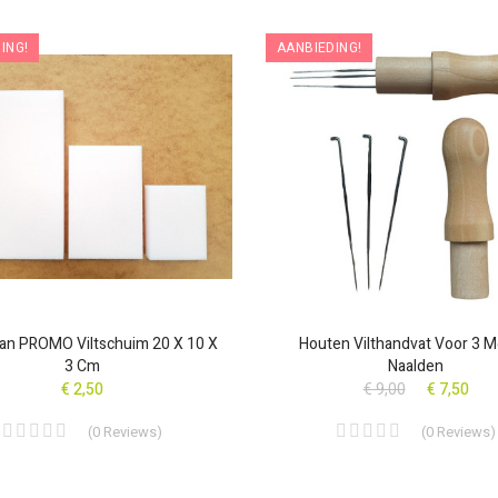
ING!
AANBIEDING!
an PROMO Viltschuim 20 X 10 X
Houten Vilthandvat Voor 3 M
3 Cm
Naalden
€ 2,50
€ 9,00
€ 7,50
(
0
Reviews
)
(
0
Reviews
)