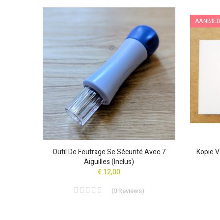
AANBIED
 Voor 8
lden)
Outil De Feutrage Se Sécurité Avec 7
Kopie V
Aiguilles (inclus)
€ 12,00
(
0
Reviews
)