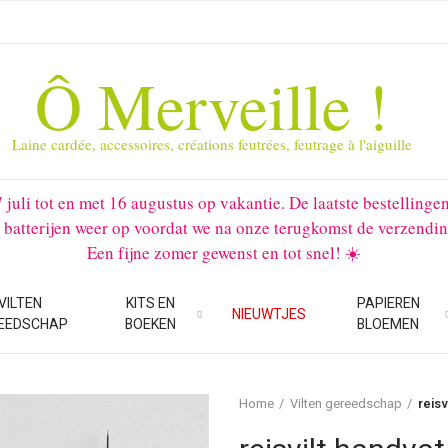
Ô Merveille !
Laine cardée, accessoires, créations feutrées, feutrage à l'aiguille
li tot en met 16 augustus op vakantie. De laatste bestellinge
 batterijen weer op voordat we na onze terugkomst de verzendin
Een fijne zomer gewenst en tot snel! ☀️
VILTEN
KITS EN
PAPIEREN
NIEUWTJES
EEDSCHAP
BOEKEN
BLOEMEN
Home
Vilten gereedschap
reisv