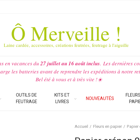
Ô Merveille !
Laine cardée, accessoires, créations feutrées, feutrage à l'aiguille
ns en vacances du
27 juillet au 16 août inclus
.
Les dernières c
arge les batteries avant de reprendre les expéditions à notre re
Bel été à vous et à très vite !☀️
OUTILS DE
KITS ET
FLEURS
NOUVEAUTÉS
FEUTRAGE
LIVRES
PAPI
Accueil
Fleurs en papier
Papier