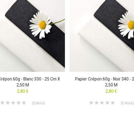
Crépon 60g - Blanc 330 - 25 Cm X
Papier Crépon 60g - Noir 340 -
2,50 M
2,50 M
2,80 €
2,80 €
(
0
Avis
)
(
0
Avis
)