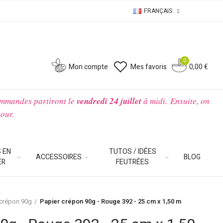
FRANÇAIS
0
0
Mon compte
Mes favoris
0,00 €
ommandes partiront le
vendredi 24 juillet
à midi.
Ensuite, on
tour.
 EN
TUTOS / IDÉES
ACCESSOIRES
BLOG
ER
FEUTRÉES
 crépon 90g
Papier crépon 90g - Rouge 392 - 25 cm x 1,50 m