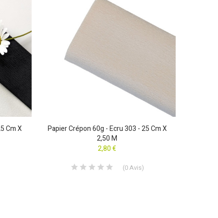
10 Pin
 25 Cm X
Papier Crépon 60g - Ecru 303 - 25 Cm X
2,50 M
2,80 €
(
0
Avis
)