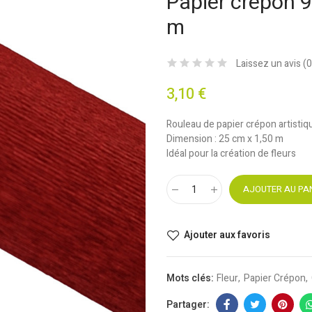
Papier crépon 9
m
Laissez un avis (
0
3,10 €
Rouleau de papier crépon artistiq
Dimension : 25 cm x 1,50 m
Idéal pour la création de fleurs
AJOUTER AU PA
Ajouter aux favoris
Mots clés:
Fleur
Papier Crépon