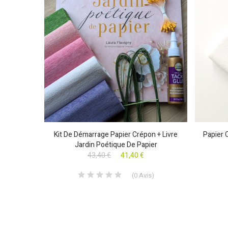
- 25 Cm X
Kit De Démarrage Papier Crépon + Livre
Papier 
Jardin Poétique De Papier
43,40 €
41,40 €
s
)
(
0
Avis
)