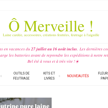
Ô Merveille !
Laine cardée, accessoires, créations feutrées, feutrage à l'aiguille
ns en vacances du
27 juillet au 16 août inclus
.
Les dernières c
arge les batteries avant de reprendre les expéditions à notre re
Bel été à vous et à très vite !☀️
OUTILS DE
KITS ET
FLEUR
NOUVEAUTÉS
FEUTRAGE
LIVRES
PAP