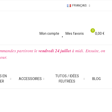
FRANÇAIS
0
0
Mon compte
Mes favoris
0,00 €
ommandes partiront le
vendredi 24 juillet
à midi.
Ensuite, on
tour.
S EN
TUTOS / IDÉES
ACCESSOIRES
BLOG
IER
FEUTRÉES