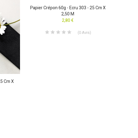
10 Pin
Papier Crépon 60g - Ecru 303 - 25 Cm X
2,50 M
2,80 €
(
0
Avis
)
 25 Cm X