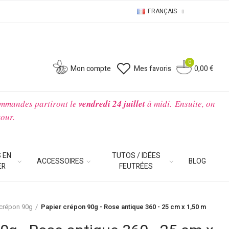
FRANÇAIS
0
0
Mon compte
Mes favoris
0,00 €
ommandes partiront le
vendredi 24 juillet
à midi.
Ensuite, on
tour.
 EN
TUTOS / IDÉES
ACCESSOIRES
BLOG
ER
FEUTRÉES
 crépon 90g
Papier crépon 90g - Rose antique 360 - 25 cm x 1,50 m