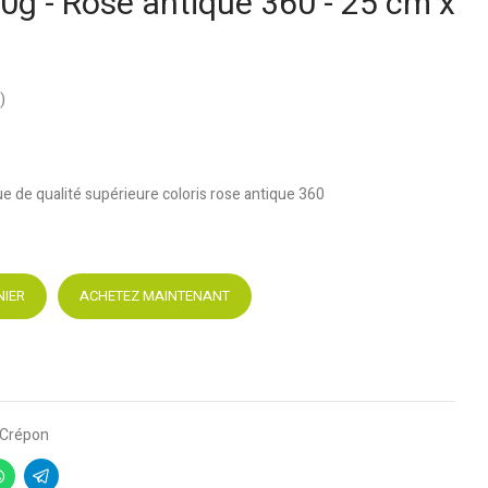
0g - Rose antique 360 - 25 cm x
)
ue de qualité supérieure coloris rose antique 360
NIER
ACHETEZ MAINTENANT
Crépon