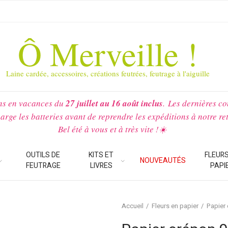
Ô Merveille !
Laine cardée, accessoires, créations feutrées, feutrage à l'aiguille
ns en vacances du
27 juillet au 16 août inclus
.
Les dernières c
arge les batteries avant de reprendre les expéditions à notre re
Bel été à vous et à très vite !☀️
OUTILS DE
KITS ET
FLEURS
NOUVEAUTÉS
FEUTRAGE
LIVRES
PAPI
Accueil
Fleurs en papier
Papier