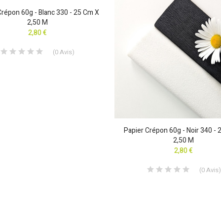
Crépon 60g - Blanc 330 - 25 Cm X
2,50 M
2,80 €
(
0
Avis
)
Papier Crépon 60g - Noir 340 -
2,50 M
2,80 €
(
0
Avis
)