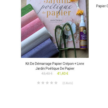
- 25 Cm X
Papier 
s
)
Kit De Démarrage Papier Crépon + Livre
Jardin Poétique De Papier
43,40 €
41,40 €
(
0
Avis
)