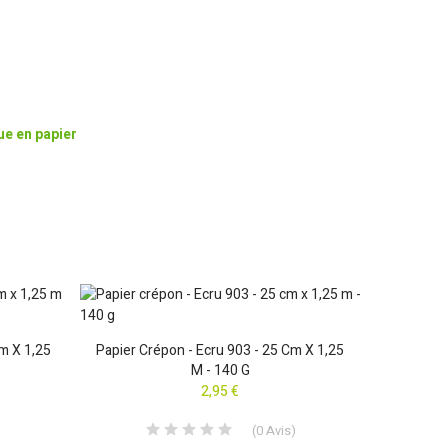
ue en papier
Cm X 1,25
Papier Crépon - Ecru 903 - 25 Cm X 1,25
Papier 
M - 140 G
2,95 €
(
0
Avis
)