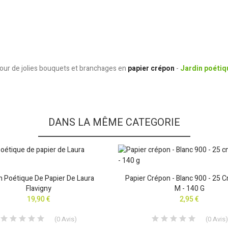
 pour de jolies bouquets et branchages en
papier crépon
-
Jardin poétiq
DANS LA MÊME CATEGORIE
n Poétique De Papier De Laura
Papier Crépon - Blanc 900 - 25 
Flavigny
M - 140 G
19,90 €
2,95 €
(
0
Avis
)
(
0
Avis
)