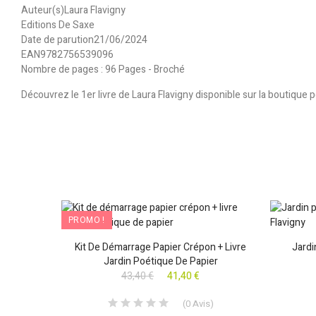
Auteur(s)Laura Flavigny
Editions De Saxe
Date de parution21/06/2024
EAN9782756539096
Nombre de pages : 96 Pages - Broché
Découvrez le 1er livre de Laura Flavigny disponible sur la boutique
PROMO !
- 25 Cm X
Kit De Démarrage Papier Crépon + Livre
Jardi
Jardin Poétique De Papier
43,40 €
41,40 €
s
)
(
0
Avis
)