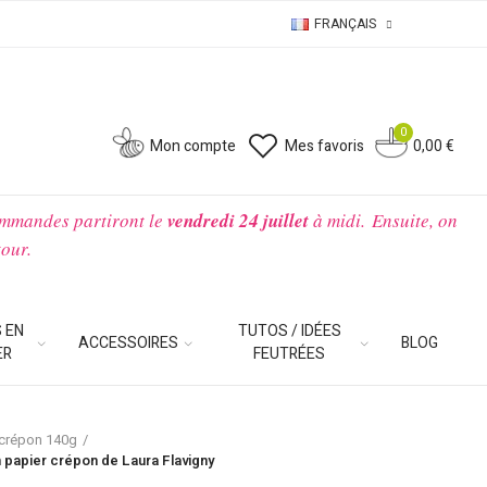
FRANÇAIS
0
0
Mon compte
Mes favoris
0,00 €
ommandes partiront le
vendredi 24 juillet
à midi.
Ensuite, on
tour.
 EN
TUTOS / IDÉES
ACCESSOIRES
BLOG
ER
FEUTRÉES
 crépon 140g
 papier crépon de Laura Flavigny