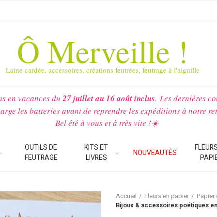
Ô Merveille !
Laine cardée, accessoires, créations feutrées, feutrage à l'aiguille
ns en vacances du
27 juillet au 16 août inclus
.
Les dernières c
arge les batteries avant de reprendre les expéditions à notre re
Bel été à vous et à très vite !☀️
OUTILS DE
KITS ET
FLEURS
NOUVEAUTÉS
FEUTRAGE
LIVRES
PAPI
Accueil
Fleurs en papier
Papier
Bijoux & accessoires poétiques en