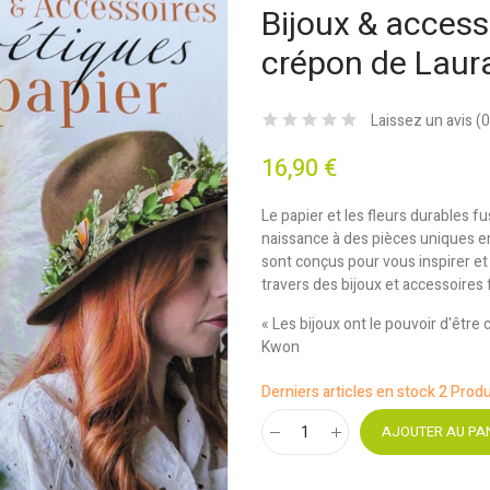
Bijoux & access
crépon de Laura
Laissez un avis (
0
16,90 €
Le papier et les fleurs durables 
naissance à des pièces uniques e
sont conçus pour vous inspirer et
travers des bijoux et accessoires
« Les bijoux ont le pouvoir d'être
Kwon
Derniers articles en stock
2 Produ
AJOUTER AU PA