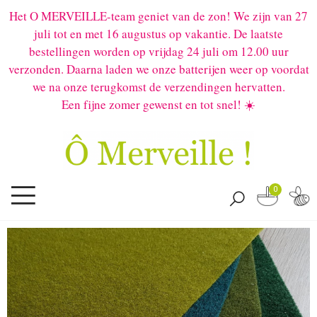
Het O MERVEILLE-team geniet van de zon! We zijn van 27
juli tot en met 16 augustus op vakantie. De laatste
bestellingen worden op vrijdag 24 juli om 12.00 uur
verzonden. Daarna laden we onze batterijen weer op voordat
we na onze terugkomst de verzendingen hervatten.
Een fijne zomer gewenst en tot snel! ☀️
0