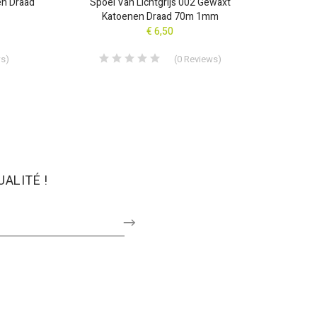
en Draad
Spoel Van Lichtgrijs 002 Gewaxt
Spoel 
Katoenen Draad 70m 1mm
€ 6,50
ws
)
(
0
Reviews
)
ALITÉ !