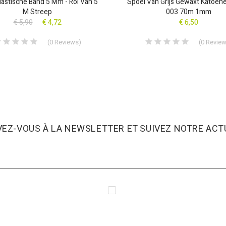
lastische Band 5 Mm - Rol Van 5
Spoel Van Grijs Gewaxt Katoen
M Streep
003 70m 1mm
€ 5,90
€ 4,72
€ 6,50
(
0
Reviews
)
(
0
Revie
VEZ-VOUS À LA NEWSLETTER ET SUIVEZ NOTRE ACTU