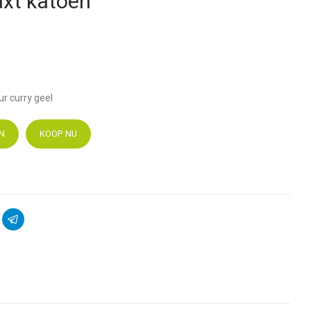
axt katoen
r curry geel
N
KOOP NU