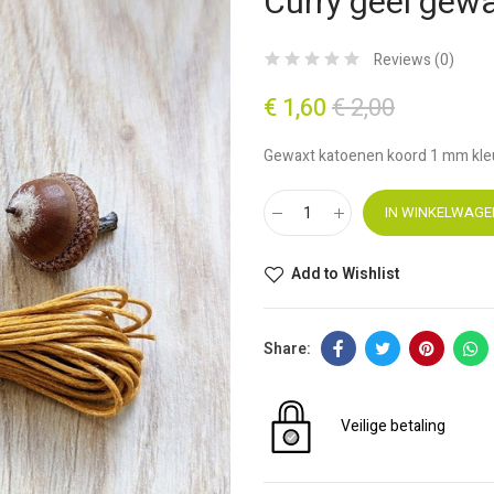
Curry geel gew
Reviews (
0
)
€ 1,60
€ 2,00
Gewaxt katoenen koord 1 mm kleu
IN WINKELWAGE
Add to Wishlist
Veilige betaling