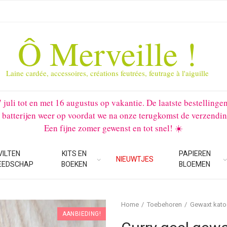
Ô Merveille !
Laine cardée, accessoires, créations feutrées, feutrage à l'aiguille
li tot en met 16 augustus op vakantie. De laatste bestellinge
 batterijen weer op voordat we na onze terugkomst de verzendin
Een fijne zomer gewenst en tot snel! ☀️
VILTEN
KITS EN
PAPIEREN
NIEUWTJES
EEDSCHAP
BOEKEN
BLOEMEN
Home
Toebehoren
Gewaxt kato
AANBIEDING!