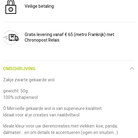
Veilige betaling
Gratis levering vanaf € 65 (metro Frankrijk) met
Chronopost Relais
OMSCHRIJVING
Zakje zwarte gekaarde wol.
gewicht: 50g
100% schapenwol
Ô Merveille gekaarde wol is van superieure kwaliteit.
Ideaal voor al je creaties van naaldviltwol.
Ideale kleur voor uw dierencreaties met vlekken: koe, panda,
dalmatiër... en om details te accentueren (ogen en snuiten...)