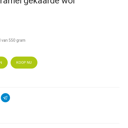
aramel gekaarde wol
l van 550 gram
N
KOOP NU