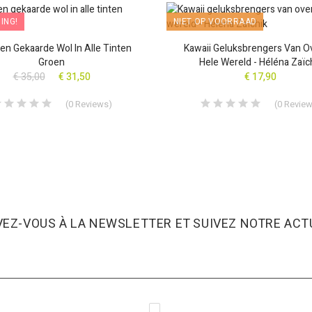
ING!
NIET OP VOORRAAD
P VOORRAAD
len Gekaarde Wol In Alle Tinten
Kawaii Geluksbrengers Van O
Groen
Hele Wereld - Héléna Zaïc
€ 35,00
€ 31,50
€ 17,90
(
0
Reviews
)
(
0
Revie
VEZ-VOUS À LA NEWSLETTER ET SUIVEZ NOTRE ACTU