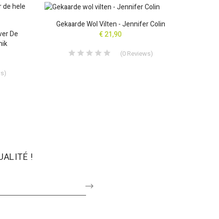
AANBIE
Gekaarde Wol Vilten - Jennifer Colin
ver De
Lot 
€ 21,90
hik
(
0
Reviews
)
ws
)
ALITÉ !