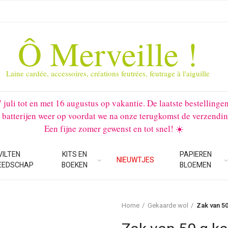
Ô Merveille !
Laine cardée, accessoires, créations feutrées, feutrage à l'aiguille
li tot en met 16 augustus op vakantie. De laatste bestellinge
 batterijen weer op voordat we na onze terugkomst de verzendin
Een fijne zomer gewenst en tot snel! ☀️
VILTEN
KITS EN
PAPIEREN
NIEUWTJES
EEDSCHAP
BOEKEN
BLOEMEN
Home
Gekaarde wol
Zak van 5