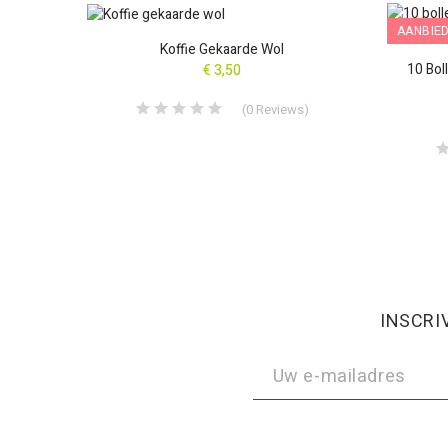
AANBIED
Mix
Koffie Gekaarde Wol
NIET O
10 Bol
€ 3,50
s
)
(
0
Reviews
)
INSCRI