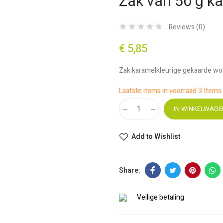
Zak van 50 g k
Reviews (
0
)
€ 5,85
Zak karamelkleurige gekaarde wo
Laatste items in voorraad
3 Items
IN WINKELWAGE
Add to Wishlist
Veilige betaling