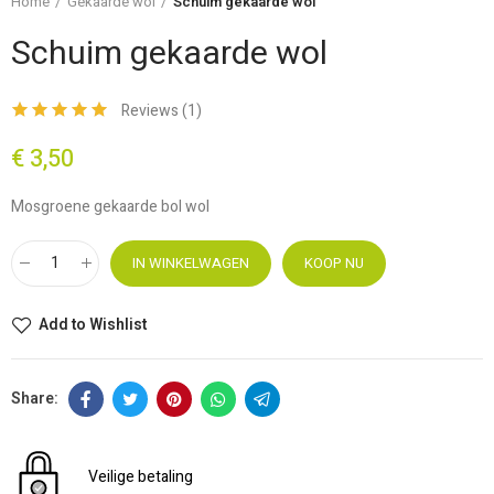
Home
Gekaarde wol
Schuim gekaarde wol
Schuim gekaarde wol
Reviews (
1
)
€ 3,50
Mosgroene gekaarde bol wol
IN WINKELWAGEN
KOOP NU
Add to Wishlist
Veilige betaling