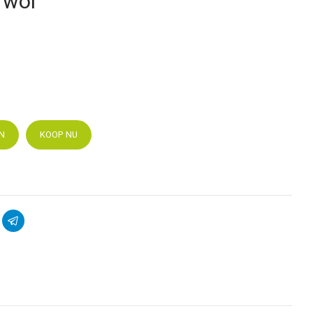
 wol
N
KOOP NU