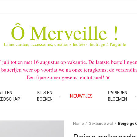
Ô Merveille !
Laine cardée, accessoires, créations feutrées, feutrage à l'aiguille
li tot en met 16 augustus op vakantie. De laatste bestellinge
 batterijen weer op voordat we na onze terugkomst de verzendin
Een fijne zomer gewenst en tot snel! ☀️
VILTEN
KITS EN
PAPIEREN
NIEUWTJES
EEDSCHAP
BOEKEN
BLOEMEN
Home
Gekaarde wol
Beige gek