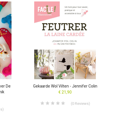
AANBIE
ver De
Gekaarde Wol Vilten - Jennifer Colin
Lot 
hik
€ 21,90
(
0
Reviews
)
ws
)