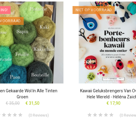
ING!
NIET OP VOORRAAD
P VOORRAAD
len Gekaarde Wol In Alle Tinten
Kawaii Geluksbrengers Van O
Groen
Hele Wereld - Héléna Zaïc
€ 35,00
€ 31,50
€ 17,90
(
0
Reviews
)
(
0
Revie