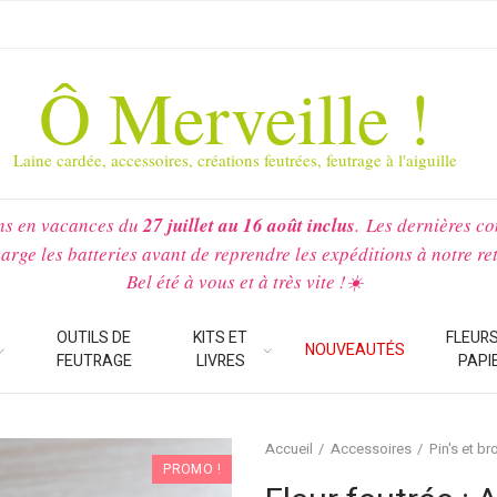
Ô Merveille !
Laine cardée, accessoires, créations feutrées, feutrage à l'aiguille
ns en vacances du
27 juillet au 16 août inclus
.
Les dernières c
arge les batteries avant de reprendre les expéditions à notre re
Bel été à vous et à très vite !☀️
OUTILS DE
KITS ET
FLEURS
NOUVEAUTÉS
FEUTRAGE
LIVRES
PAPI
Accueil
Accessoires
Pin's et b
PROMO !