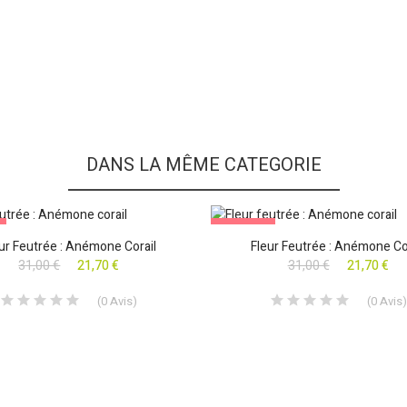
DANS LA MÊME CATEGORIE
PROMO !
ur Feutrée : Anémone Corail
Fleur Feutrée : Anémone Co
31,00 €
21,70 €
31,00 €
21,70 €
(
0
Avis
)
(
0
Avis
)