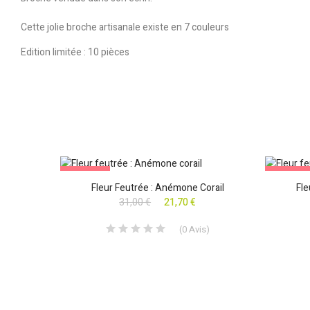
Cette jolie broche artisanale existe en 7 couleurs
Edition limitée : 10 pièces
PROMO !
PROMO !
Fleur Feutrée : Anémone Corail
Fle
31,00 €
21,70 €
(
0
Avis
)