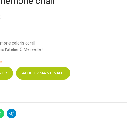
 Anémone chair
)
mone coloris corail
 l'atelier Ô Merveille !
le
NIER
ACHETEZ MAINTENANT