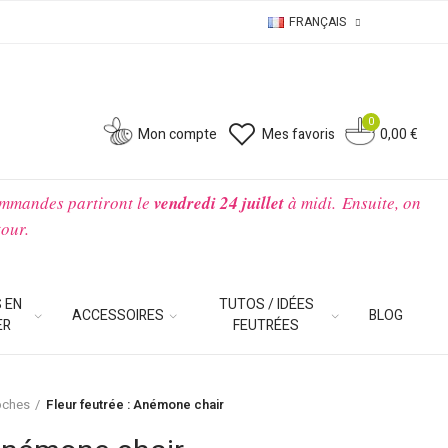
FRANÇAIS
0
0
Mon compte
Mes favoris
0,00 €
ommandes partiront le
vendredi 24 juillet
à midi.
Ensuite, on
tour.
 EN
TUTOS / IDÉES
ACCESSOIRES
BLOG
ER
FEUTRÉES
roches
Fleur feutrée : Anémone chair