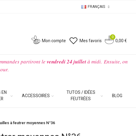
FRANÇAIS
0
0
Mon compte
Mes favoris
0,00 €
ommandes partiront le
vendredi 24 juillet
à midi.
Ensuite, on
tour.
 EN
TUTOS / IDÉES
ACCESSOIRES
BLOG
ER
FEUTRÉES
uilles à feutrer moyennes N°36