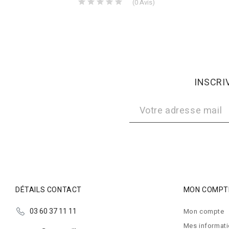
s
)
(
0
Avis
)
INSCRI
DÉTAILS CONTACT
MON COMPT
03 60 37 11 11
Mon compte
Mes informat