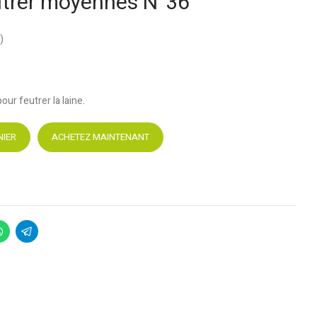
eutrer moyennes N°36
)
our feutrer la laine.
NIER
ACHETEZ MAINTENANT