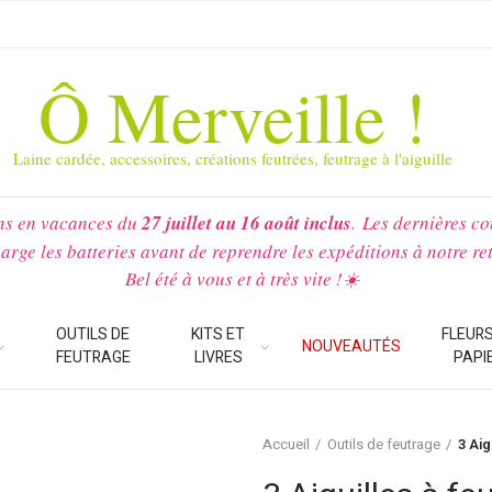
Ô Merveille !
Laine cardée, accessoires, créations feutrées, feutrage à l'aiguille
ns en vacances du
27 juillet au 16 août inclus
.
Les dernières c
arge les batteries avant de reprendre les expéditions à notre re
Bel été à vous et à très vite !☀️
OUTILS DE
KITS ET
FLEURS
NOUVEAUTÉS
FEUTRAGE
LIVRES
PAPI
Accueil
Outils de feutrage
3 Aig