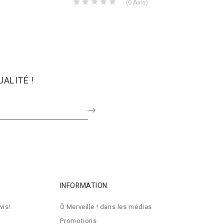
(
0
Avis
)
ALITÉ !
INFORMATION
vis!
Ô Merveille ! dans les médias
Promotions