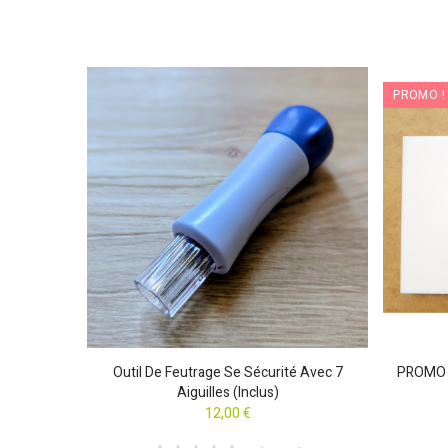
PROMO !
e En Bois
Outil De Feutrage Se Sécurité Avec 7
PROMO M
iguilles)
Aiguilles (inclus)
12,00 €