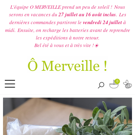
L'équipe O MERVEILLE prend un peu de soleil !
Nous
serons en vacances du
27 juillet au 16 août inclus
.
Les
dernières commandes partiront le
vendredi 24 juillet
à
midi.
Ensuite, on recharge les batteries avant de reprendre
les expéditions à notre retour.
Bel été à vous et à très vite !☀️
0