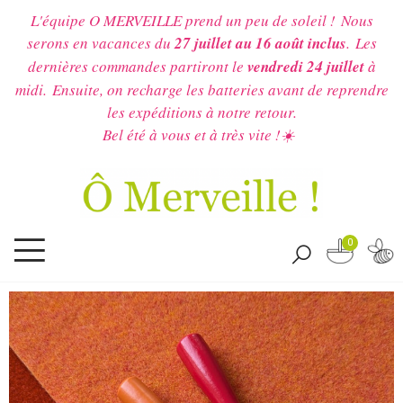
L'équipe O MERVEILLE prend un peu de soleil !
Nous
serons en vacances du
27 juillet au 16 août inclus
.
Les
dernières commandes partiront le
vendredi 24 juillet
à
midi.
Ensuite, on recharge les batteries avant de reprendre
les expéditions à notre retour.
Bel été à vous et à très vite !☀️
0